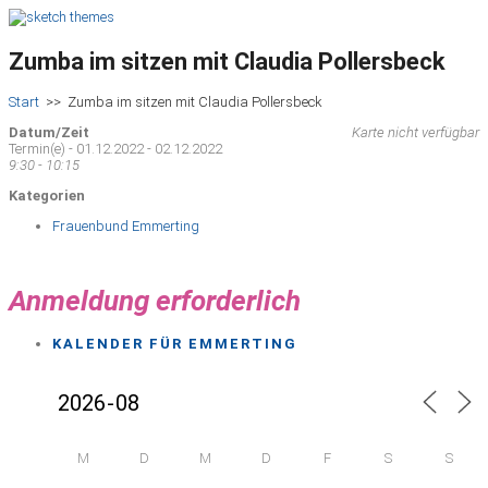
Zumba im sitzen mit Claudia Pollersbeck
Start
>>
Zumba im sitzen mit Claudia Pollersbeck
Datum/Zeit
Karte nicht verfügbar
Termin(e) - 01.12.2022 - 02.12.2022
9:30 - 10:15
Kategorien
Frauenbund Emmerting
Anmeldung erforderlich
KALENDER FÜR EMMERTING
M
D
M
D
F
S
S