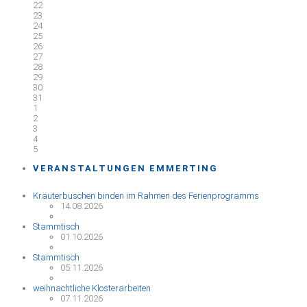
22
23
24
25
26
27
28
29
30
31
1
2
3
4
5
VERANSTALTUNGEN EMMERTING
Kräuterbuschen binden im Rahmen des Ferienprogramms
14.08.2026
Stammtisch
01.10.2026
Stammtisch
05.11.2026
weihnachtliche Klosterarbeiten
07.11.2026