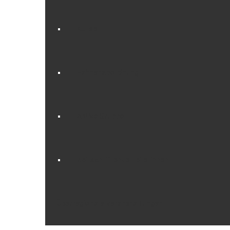
Kurse
Fahnenabordnung
Aktive Gruppe
Zeitschriftenverteilerinnen
Überregionale Veranstaltungen