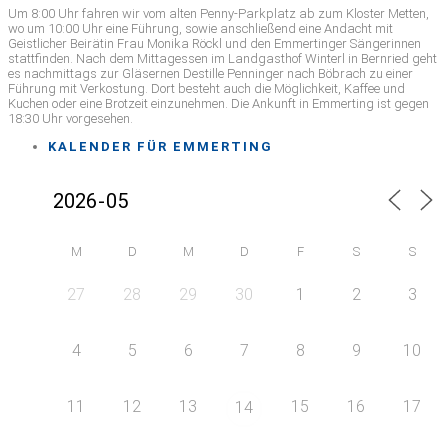
Um 8:00 Uhr fahren wir vom alten Penny-Parkplatz ab zum Kloster Metten,
wo um 10:00 Uhr eine Führung, sowie anschließend eine Andacht mit
Geistlicher Beirätin Frau Monika Röckl und den Emmertinger Sängerinnen
stattfinden. Nach dem Mittagessen im Landgasthof Winterl in Bernried geht
es nachmittags zur Gläsernen Destille Penninger nach Böbrach zu einer
Führung mit Verkostung. Dort besteht auch die Möglichkeit, Kaffee und
Kuchen oder eine Brotzeit einzunehmen. Die Ankunft in Emmerting ist gegen
18:30 Uhr vorgesehen.
KALENDER FÜR EMMERTING
M
D
M
D
F
S
S
27
28
29
30
1
2
3
4
5
6
7
8
9
10
11
12
13
15
16
17
14