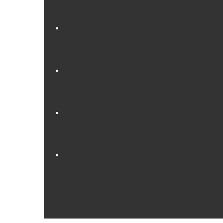
Kurse
Fahnenabordnung
Aktive Gruppe
Zeitschriftenverteilerinnen
Überregionale Veranstaltungen