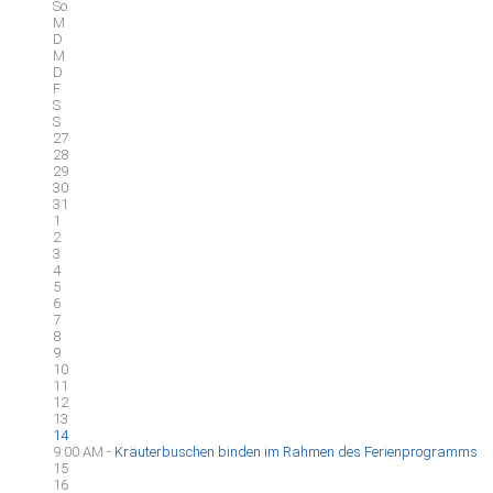
So.
M
D
M
D
F
S
S
27
28
29
30
31
1
2
3
4
5
6
7
8
9
10
11
12
13
14
9:00 AM -
Kräuterbuschen binden im Rahmen des Ferienprogramms
15
16