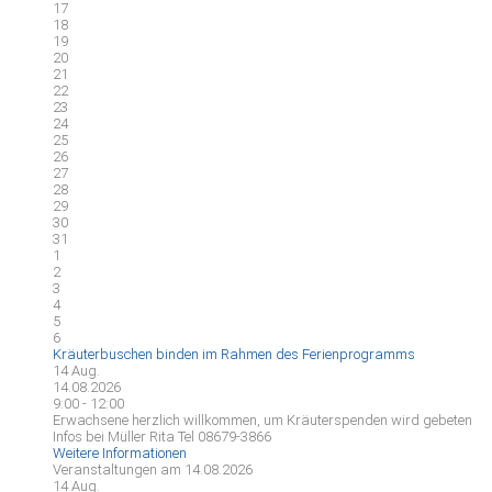
17
18
19
20
21
22
23
24
25
26
27
28
29
30
31
1
2
3
4
5
6
Kräuterbuschen binden im Rahmen des Ferienprogramms
14
Aug.
14.08.2026
9:00 - 12:00
Erwachsene herzlich willkommen, um Kräuterspenden wird gebeten
Infos bei Müller Rita Tel 08679-3866
Weitere Informationen
Veranstaltungen am 14.08.2026
14
Aug.