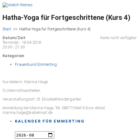
Hatha-Yoga für Fortgeschrittene (Kurs 4)
Start
>>
Hatha-Yoga für Fortgeschrittene (Kurs 4)
Datum/Zeit
Karte nicht verfügbar
Termin(e) - 18.04.2018
20:00 - 21:30
Kategorien
Frauenbund Emmerting
Kursleiterin: Marina Hage
5 Unterrichtseinheiten
Veranstaltungsort: St. Elisabethkindergarten
Anmeldung bei Marina Hage, Tel. 08677/64410 bzw. eMail:
marina.hage@kabelmail.de
KALENDER FÜR EMMERTING