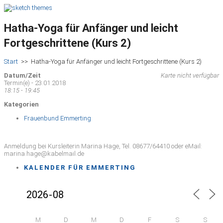
Hatha-Yoga für Anfänger und leicht
Fortgeschrittene (Kurs 2)
Start
>>
Hatha-Yoga für Anfänger und leicht Fortgeschrittene (Kurs 2)
Datum/Zeit
Karte nicht verfügbar
Termin(e) - 23.01.2018
18:15 - 19:45
Kategorien
Frauenbund Emmerting
Anmeldung bei Kursleiterin Marina Hage, Tel. 08677/64410 oder eMail:
marina.hage@kabelmail.de
KALENDER FÜR EMMERTING
M
D
M
D
F
S
S