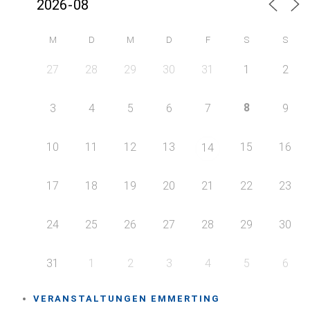
M
D
M
D
F
S
S
27
28
29
30
31
1
2
8
3
4
5
6
7
9
10
11
12
13
15
16
14
17
18
19
20
21
22
23
24
25
26
27
28
29
30
31
1
2
3
4
5
6
VERANSTALTUNGEN EMMERTING