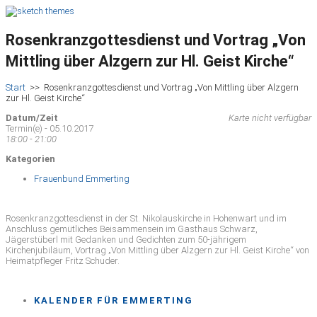
Rosenkranzgottesdienst und Vortrag „Von
Mittling über Alzgern zur Hl. Geist Kirche“
Start
>>
Rosenkranzgottesdienst und Vortrag „Von Mittling über Alzgern
zur Hl. Geist Kirche“
Datum/Zeit
Karte nicht verfügbar
Termin(e) - 05.10.2017
18:00 - 21:00
Kategorien
Frauenbund Emmerting
Rosenkranzgottesdienst in der St. Nikolauskirche in Hohenwart und im
Anschluss gemütliches Beisammensein im Gasthaus Schwarz,
Jägerstüberl mit Gedanken und Gedichten zum 50-jährigem
Kirchenjubiläum, Vortrag „Von Mittling über Alzgern zur Hl. Geist Kirche“ von
Heimatpfleger Fritz Schuder.
KALENDER FÜR EMMERTING