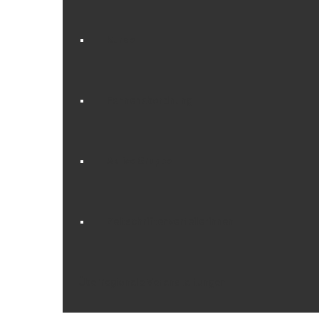
Kurse
Fahnenabordnung
Aktive Gruppe
Zeitschriftenverteilerinnen
Überregionale Veranstaltungen