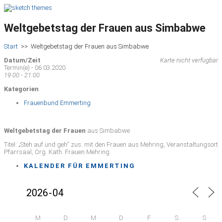
Weltgebetstag der Frauen aus Simbabwe
Start
>>
Weltgebetstag der Frauen aus Simbabwe
Datum/Zeit
Karte nicht verfügbar
Termin(e) - 06.03.2020
19:00 - 21:00
Kategorien
Frauenbund Emmerting
Weltgebetstag der Frauen
aus Simbabwe
Titel: „Steh auf und geh“ zus. mit den Frauen aus Mehring, Veranstaltungsort
Pfarrsaal, Org. Kath. Frauen Mehring
KALENDER FÜR EMMERTING
M
D
M
D
F
S
S