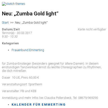
Neu: „Zumba Gold light“
Start
>>
Neu: „Zumba Gold light“
Datum/Zeit
Karte nicht verfügbar
Termin(e) - 30.03.2017
9:30 - 10:30
Kategorien
Frauenbund Emmerting
für Zumba-Einsteiger (besonders geeignet für ältere Damen). In diesem
einstündigen Tanzworkout lernst du leichte Choreographien zu Rhythmen,
die dich mitreißen.
Dauer: 10 UE, Preis 60,00 €
Veranstaltungsort: Sportheim
Veranstalter: FB und KEB
Anmeldung und mehr Infos bei Claudia Pollersbeck, Tel. 08679/969290
KALENDER FÜR EMMERTING