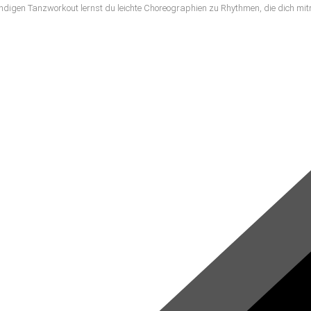
ndigen Tanzworkout lernst du leichte Choreographien zu Rhythmen, die dich mit