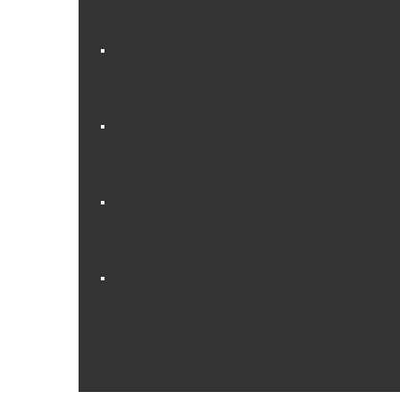
Kurse
Fahnenabordnung
Aktive Gruppe
Zeitschriftenverteilerinnen
Überregionale Veranstaltungen