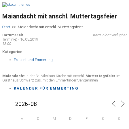
Maiandacht mit anschl. Muttertagsfeier
Start
>>
Maiandacht mit anschl. Muttertagsfeier
Datum/Zeit
Karte nicht verfügbar
Termin(e) - 16.05.2019
18:00
Kategorien
Frauenbund Emmerting
Maiandacht
in der St. Nikolaus Kirche mit anschl.
Muttertagsfeier
im
Gasthaus Schwarz zus. mit den Emmertinger Sängerinnen
KALENDER FÜR EMMERTING
M
D
M
D
F
S
S