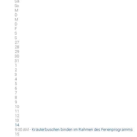
Sa.
So.
M
D
M
D
F
S
S
27
28
29
30
31
1
2
3
4
5
6
7
8
9
10
11
12
13
14
9:00 AM -
Kräuterbuschen binden im Rahmen des Ferienprogramms
15