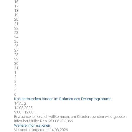
16
17
18
19
20
21
22
23
24
25
26
27
28
29
30
31
1
2
3
4
5
6
Kräuterbuschen binden im Rahmen des Ferienprogramms
14
Aug.
14.08.2026
9:00 - 12:00
Erwachsene herzlich willkommen, um Kräuterspenden wird gebeten
Infos bei Müller Rita Tel 08679-3866
Weitere Informationen
Veranstaltungen am 14.08.2026