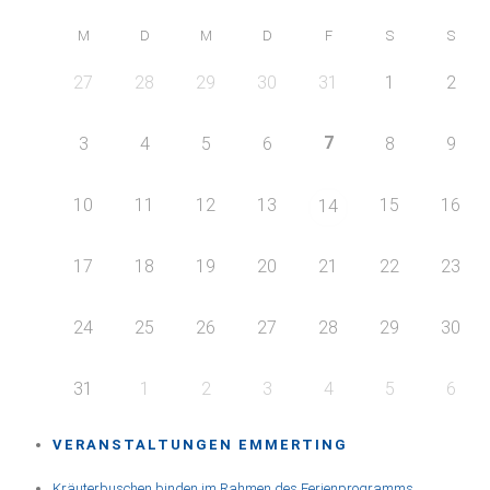
M
D
M
D
F
S
S
27
28
29
30
31
1
2
7
3
4
5
6
8
9
10
11
12
13
15
16
14
17
18
19
20
21
22
23
24
25
26
27
28
29
30
31
1
2
3
4
5
6
VERANSTALTUNGEN EMMERTING
Kräuterbuschen binden im Rahmen des Ferienprogramms