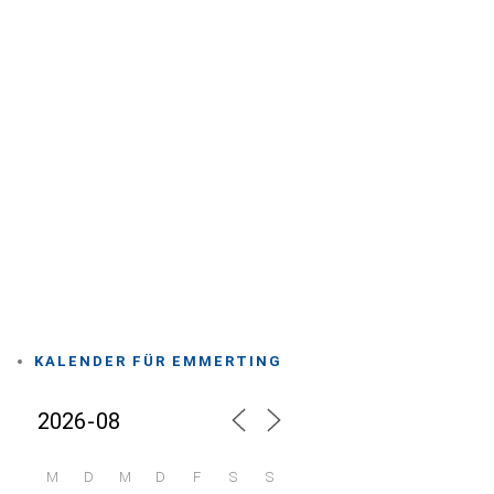
KALENDER FÜR EMMERTING
M
D
M
D
F
S
S