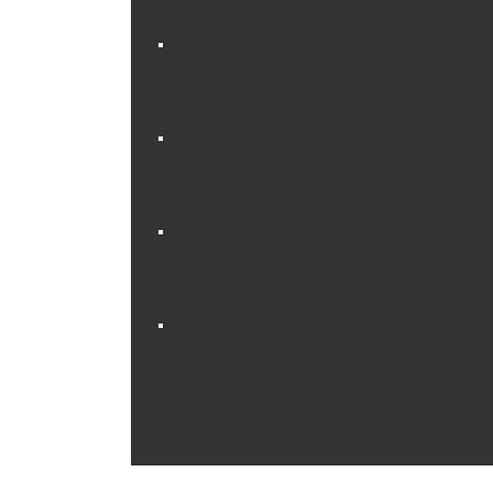
Kurse
Fahnenabordnung
Aktive Gruppe
Zeitschriftenverteilerinnen
Überregionale Veranstaltungen