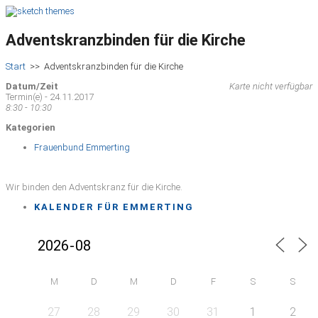
Adventskranzbinden für die Kirche
Start
>>
Adventskranzbinden für die Kirche
Datum/Zeit
Karte nicht verfügbar
Termin(e) - 24.11.2017
8:30 - 10:30
Kategorien
Frauenbund Emmerting
Wir binden den Adventskranz für die Kirche.
KALENDER FÜR EMMERTING
M
D
M
D
F
S
S
27
28
29
30
31
1
2