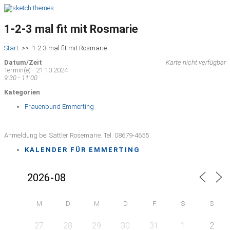
1-2-3 mal fit mit Rosmarie
Start
>>
1-2-3 mal fit mit Rosmarie
Datum/Zeit
Karte nicht verfügbar
Termin(e) - 21.10.2024
9:30 - 11:00
Kategorien
Frauenbund Emmerting
Anmeldung bei Sattler Rosemarie. Tel. 08679-4655
KALENDER FÜR EMMERTING
M
D
M
D
F
S
S
27
28
29
30
31
1
2